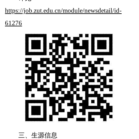
https://job.zut.edu.cn/module/newsdetail/id-
61276
三、生源信息