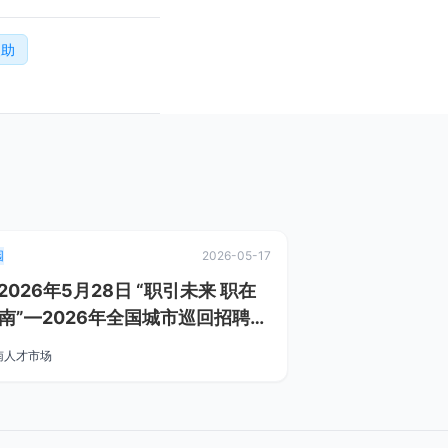
援助
园
2026-05-17
.2026年5月28日 “职引未来 职在
南”—2026年全国城市巡回招聘河
站郑州专场暨郑州大
南人才市场