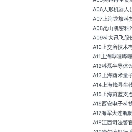
A06人形机器人
A07上海龙旗科
A08昆山凯密
A09科大讯飞股
A10上交所技术
A11上海哔哩哔
A12科磊半导体
A13上海酉术量
A14上海锋寻生
A15上海蔚蓝支
A16西安电子科
A17海军大连舰
A18江西司法警
A19哈尔滨银行