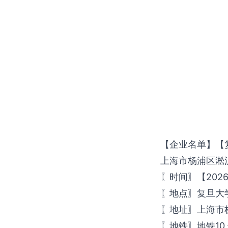
【企业名单】【复
上海市杨浦区淞沪路
〖时间〗【2026年
〖地点〗复旦大
〖地址〗上海市杨
〖地铁〗地铁10