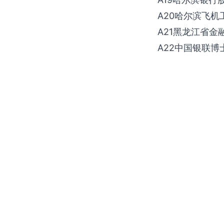
A20哈尔滨飞
A21黑龙江省金
A22中国银联博