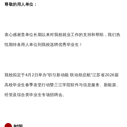
尊敬的用人单位：
衷心感谢贵单位长期以来对我校就业工作的支持和帮助，我们热
忱期待各用人单位到
我
校
选聘
优秀毕业生！
我校拟定
于
4
月
2
日举
办
“职引新动能 联动助启航”江苏省2026届
高校毕业生春季攻坚行动暨三江学院软件与信息服务、新能源、
经管及综合类毕业生专场招聘会。
时间