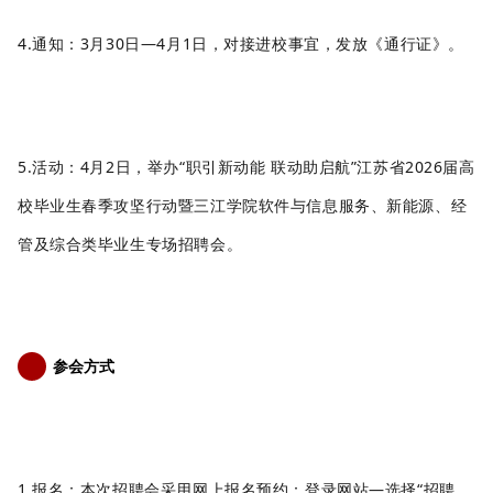
4.通知：
3
月
30
日
—
4月1
日，对接进校事宜，发放《通行证》。
5.活动：
4
月
2
日，举
办
“职引新动能 联动助启航”江苏省2026届高
校毕业生春季攻坚行动暨三江学院软件与信息服务、新能源、经
管及综合类毕业生专场招聘会。
参会方式
4
1.报名
：
本次
招聘
会采用网上报名预约：登录网站
—选择“招聘