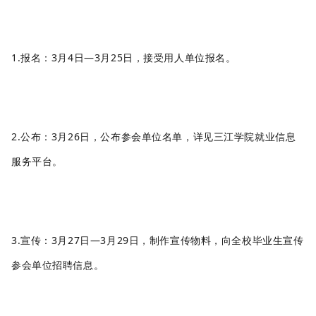
1.报名：
3
月
4
日
—
3
月
25
日，接受用人单位报名
。
2.公布：
3
月
26日
，公布参会单位名单，详见三江学院就业信息
服务平台
。
3.宣传：
3
月
27日—3月29
日，制作宣传物料，向全校毕业生宣传
参会单位招聘信息
。