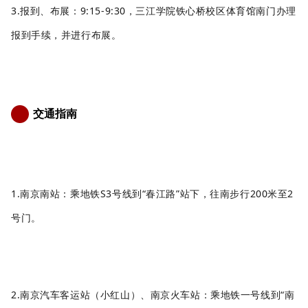
3.报到、布展：9:15-9:30，三江学院铁心桥校区
体育馆南门
办理
报到手续，并进行布展。
交通指南
6
1.南京南站：乘地铁S3号线
到
“春江路”站下，往南步行200米至2
号门
。
2.南京
汽车
客运
站（小红山）、南京火车站：乘地铁一号线到
“南