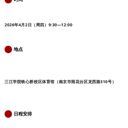
1
2026年4
月
2日（周四）9
:
30—12
:
00
地点
2
三江学院
铁心桥校区
体育馆（南京市雨花台区龙西路
310号）
日程安排
3