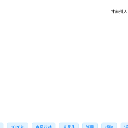
甘南州人
2026年
春风行动
卓尼县
巡回
招聘