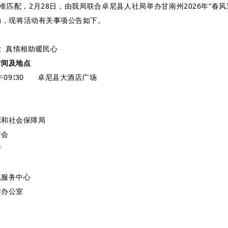
准匹配，2月28日，由我局联合卓尼县人社局举办甘南州2026年“春风
动，现将活动有关事项公告如下。
 真情相助暖民心
时间及地点
午09∶30 卓尼县大酒店广场
源和社会保障局
合会
府
流服务中心
作办公室