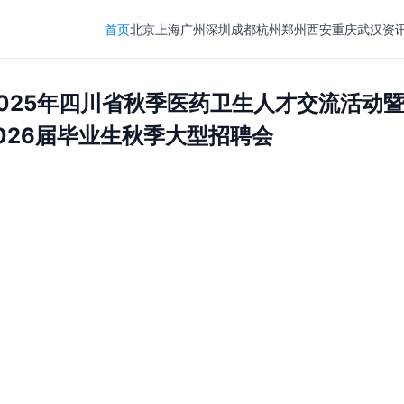
首页
北京
上海
广州
深圳
成都
杭州
郑州
西安
重庆
武汉
资
日]2025年四川省秋季医药卫生人才交流活动
026届毕业生秋季大型招聘会