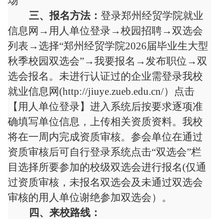
场
三
、报名方法：
登录郑州经贸学院就业
信息网
→
用人单位
登录
→校园招聘→双选会
列表→选择“
郑州经贸学院
2026
届毕业生
大型
秋季校园双选会
”→我要报名→发布职位→双
选会报名。
未进行认证过的企业需
登录我校
就业信息
网
(http://jiuye.zueb.edu.cn/）点击
【用人单位登录】进入系统后按要求逐项准
确填写单位信息，上传相关资质资料。我校
将在
一
周内完成资质审核。参会单位在通过
资质审核后可自行登录系统点击
“双选会”栏
目选择所要参加的校级双选会进行报名(仅通
过资质审核，未报名双选会及未通过双选会
审核的用人单位谢绝参加双选会）。
四
、来校路线
：