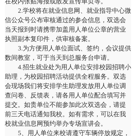
在校内张贴海报或散发宣传单页等
。
2
.学校将在就业信息网、
就业指导中心
微
信
公众
号公布审核通过的参会信息，双选会
当天报到时请携带加盖用人单位公章的营业
执照副本复印件，供审核备案
。
3
.为方便用人单位面试、签约，会议提供
数间教室，可于当天到总服务台申请
。
4
.招生就业处为用人单位安排校园招聘小
助理，为校园招聘活动提供全程服务。双选
会现场我们将安排学生助理发放用人单位调
查问卷
、
反馈表，请各用人单位配合填写并
提交。如贵单位不能参加此次双选会，请
提
前三天
电话通知我校。如有需求，可以在我
校就业信息网预约举办专场宣讲会。
5
、用人单位来校请遵守车辆停放规定，