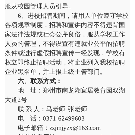
服从校园管理人员引导。
6
、进校招聘期
间
，请用人单位遵守学校
各项规章制度，招聘和宣讲内容不得违背国
家法律法规或社会公序良俗，服从学校工作
人员的管理，不得设置有违就业公平的招聘
条件或进行虚假招聘宣传一经发现，学校有
权立即终止招聘活动，将企业列入我校招聘
企业黑名单，并上报上级主管部门。
六
、联系方式
：
地
址：郑州市南龙湖宜居教育园双湖
大道
2号
联
系
人：
马
老师
张
老师
电
话：
0371-62499603
电子
邮
箱：
zzjmjyzx@163.com