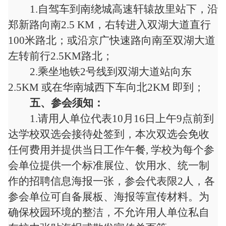
1.自驾车到南绕城高速轩辕故里站下，沿
郑新路向南2.5 KM，右转进入双湖大道直行
100米路北；或沿京广快速路向南至双湖大道
左转前行2.5KM路北；
2.乘坐地铁2号线到双湖大道站向东
2.5KM 或在华南城西下车向北2KM 即到；
五
、参会须知
：
1
.请用人单位代表
10
月
16
日上午
9点前到
达学校双选会接待处签到，本次双选会免收
任何费用并提供当日工作午餐, 学校为每个参
会单位提供一个标准展位、饮用水、统一制
作的招聘信息海报一张，参会代表限2人，各
参会单位可自备展板、海报等宣传材料。为
确保校园环境的整洁，不允许用人单位私自