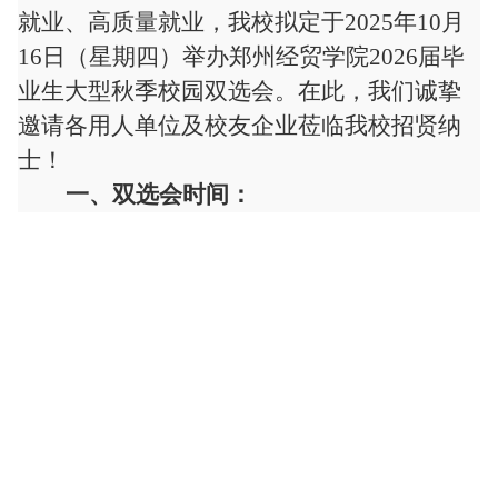
就业、高质量就业，
我校
拟
定于
202
5
年
10
月
16
日
（
星期四
）
举办
郑州经贸学院
2026届毕
业生大型
秋季校园双选会。在此，我们诚挚
邀
请各
用人单位及校友企业莅临我校招贤纳
士！
一、
双选会时间
：