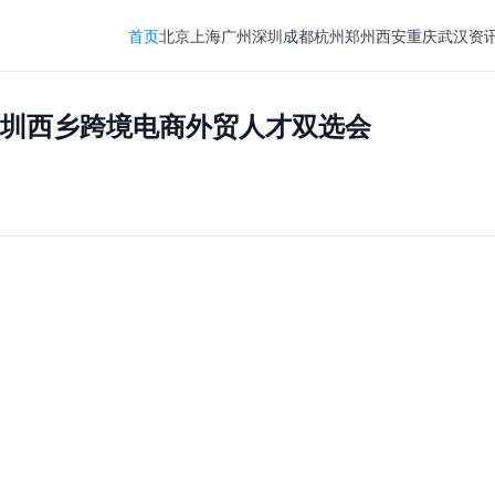
首页
北京
上海
广州
深圳
成都
杭州
郑州
西安
重庆
武汉
资
日]深圳西乡跨境电商外贸人才双选会