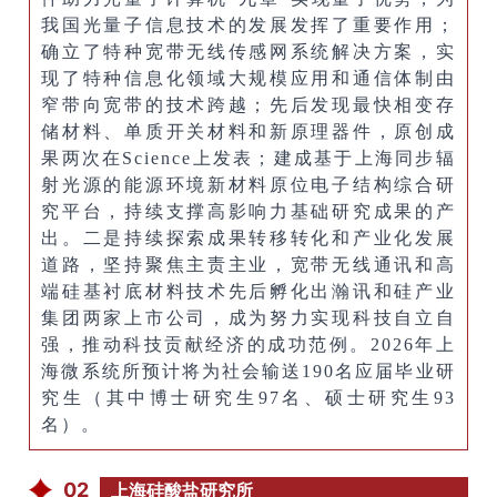
我国光量子信息技术的发展发挥了重要作用；
确立了特种宽带无线传感网系统解决方案，实
现了特种信息化领域大规模应用和通信体制由
窄带向宽带的技术跨越；先后发现最快相变存
储材料、单质开关材料和新原理器件，原创成
果两次在Science上发表；建成基于上海同步辐
射光源的能源环境新材料原位电子结构综合研
究平台，持续支撑高影响力基础研究成果的产
出。二是持续探索成果转移转化和产业化发展
道路，坚持聚焦主责主业，宽带无线通讯和高
端硅基衬底材料技术先后孵化出瀚讯和硅产业
集团两家上市公司，成为努力实现科技自立自
强，推动科技贡献经济的成功范例。2026年
上
海微系统所
预计将为社会输送190名应届毕业研
究生（其中博士研究生97名、硕士研究生93
名）。
02
上海硅酸盐研究所