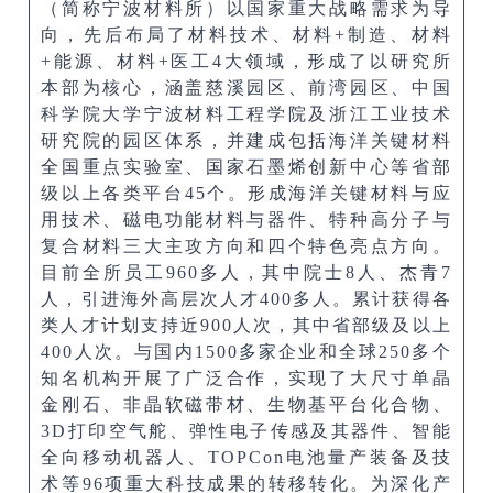
（简称宁波材料所）以国家重大战略需求为导
向，先后布局了材料技术、材料+制造、材料
+能源、材料+医工4大领域，形成了以研究所
本部为核心，涵盖慈溪园区、前湾园区、中国
科学院大学宁波材料工程学院及浙江工业技术
研究院的园区体系，并建成包括海洋关键材料
全国重点实验室、国家石墨烯创新中心等省部
级以上各类平台45个。形成海洋关键材料与应
用技术、磁电功能材料与器件、特种高分子与
复合材料三大主攻方向和四个特色亮点方向。
目前全所员工960多人，其中院士8人、杰青7
人，引进海外高层次人才400多人。累计获得各
类人才计划支持近900人次，其中省部级及以上
400人次。与国内1500多家企业和全球250多个
知名机构开展了广泛合作，实现了大尺寸单晶
金刚石、非晶软磁带材、生物基平台化合物、
3D打印空气舵、弹性电子传感及其器件、智能
全向移动机器人、TOPCon电池量产装备及技
术等96项重大科技成果的转移转化。为深化产