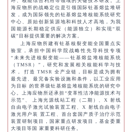
环、核能综合利用等领域的关键技术研发。上
海应物所的战略定位是引领国际钍基熔盐堆研
发，成为国际领先的钍基熔盐堆核能系统研究
中心、原始创新策源地和科技人才高地，为我
国能源长期稳定供应（能源独立）和实现“双
碳”目标提供重要的解决方案。
上海应物所建有钍基核裂变能全国重点实
验室，承担中国科学院战略性先导科技专项
“未来先进核裂变能——钍基熔盐堆核能系统
（TMSR）”，研究和发展相关核能科学与技
术， 打造 TMSR 全产业链，目标是成为拥有
最先进、最完备实验设施和条件，以工业应用
为目标 的世界级钍基熔盐堆核能系统的研究中
心。上海应物所还承担“变革性洁净能源技术与
示范”、 上海光源线站工程（二期）、X 射线
自由电子激光试验装置工程、X 射线自由电子
激光用户装 置工程、首台套国产质子治疗示范
装置研制项目，国家重点研发项目，基金委重
大项目等国 家重要科研任务。