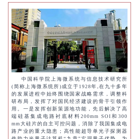
中国科学院上海微系统与信息技术研究所
(
简称上海微系统所
)
成立于1928年
,
在九十多年
的发展进程中
始终围绕国家战略需求，调整科
研布局，发挥了对国民经济建设的骨干引领作
用。一是发挥创新策源地功能，先后解决了高
端硅基集成电路衬底材料200mm SOI和300
mm大硅片的自主可控问题，消除了我国集成电
路产业的重大隐患；高性能超导单光子探测器
件助力光量子计算机“九章”实现量子优势，为