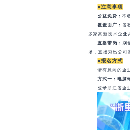
●
注意事项
公益免费：
不
覆盖面广：
省
多家高新技术企业
直播带岗
：
别
场，直接秀出公司
●
报名方式
请有意向的企
方式一：电脑
登录浙江省企