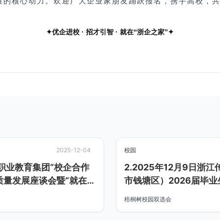
展的核心动力。欢迎广大企业
家
朋友踊跃报名，携手高校，
✦
优企进校
· 招才引智 · 就在“浙
企之家
”
✦
2025-12-04
校园
院职业教育集团“校企合作
2.2025年12月9日浙
质量发展座谈会暨“就在
市钱塘区）2026届毕
会
梧桐树校园双选会