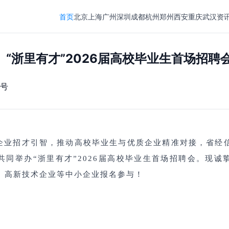
首页
北京
上海
广州
深圳
成都
杭州
郑州
西安
重庆
武汉
资
日】“浙里有才”2026届高校毕业生首场招聘
号
企业招才引智，推动高校毕业生与优质企业精准对接，省经
共同举办
“
浙里有才
”2026
届高校毕业生首场招聘会。现诚
、高新技术企业
等中小企业
报名参与！