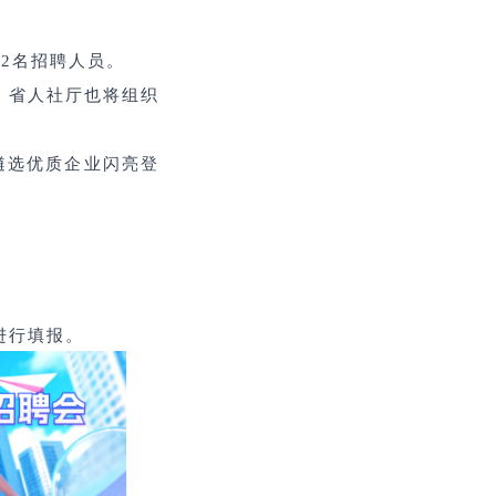
-2
名招聘人员。
；省人社厅也将组织
遴选优质
企业闪亮登
进行填报。