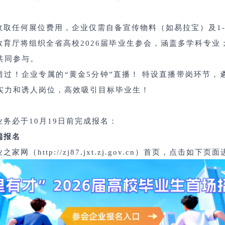
收取任何展位费用，企业仅需自备宣传物料（如易拉宝）及
1
教育厅将组织全省高校
2026
届毕业生参会，涵盖多学科专业
共同参与。
错过！企业专属的
“
黄金
5
分钟
”
直播！
特设
直播带岗
环节，
实力和诱人岗位，高效吸引目标毕业生！
业务必于
10
月
19
日前完成报名：
端报名
业之家网（
http://zj87.jxt.zj.gov.cn
）首页，点击如下页面