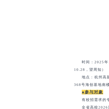
时间：
2025
10.28，望周知）
地点：杭州高
368
号海创基地南
●
参与对象
有校招需求的
全省高校
2026