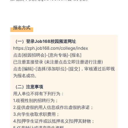
报名方式
（一）登录Job168校园频道网址
https://zph.job168.com/college/index
点击[校园招聘会]-[意向专场]-[报名]
已注册直接登录 (未注册点击立即注册进行注册)
点击[编辑]-[选择/添加职位]-[提交]，审核通过后即视
为报名成功。
（二）注意事项
用人单位不得有下列行为：
1.歧视性别的招聘行为；
2.提供虚假的用人信息或作出虚假的承诺；
3.向学生收取求职费用；
扣押
扣押
4.
学生证件或以抵押名义
其财物；
5.任意转让或遗弃学生资料。